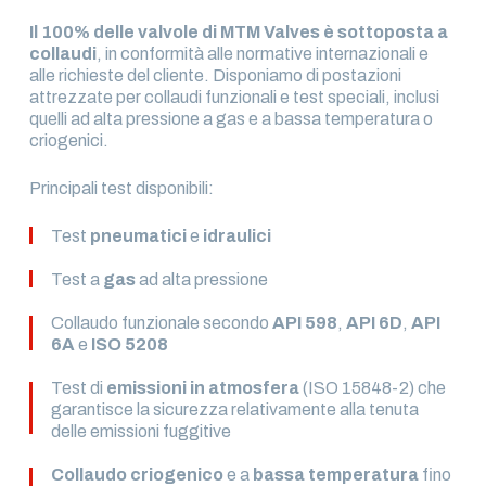
Il 100% delle valvole di MTM Valves è sottoposta a
collaudi
, in conformità alle normative internazionali e
alle richieste del cliente. Disponiamo di postazioni
attrezzate per collaudi funzionali e test speciali, inclusi
quelli ad alta pressione a gas e a bassa temperatura o
criogenici.
Principali test disponibili:
Test
pneumatici
e
idraulici
Test a
gas
ad alta pressione
Collaudo funzionale secondo
API 598
,
API 6D
,
API
6A
e
ISO 5208
Test di
emissioni in atmosfera
(ISO 15848-2) che
garantisce la sicurezza relativamente alla tenuta
delle emissioni fuggitive
Collaudo criogenico
e a
bassa temperatura
fino