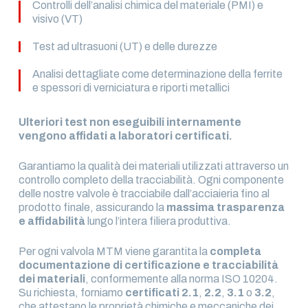
Controlli dell’analisi chimica del materiale (PMI) e
visivo (VT)
Test ad ultrasuoni (UT) e delle durezze
Analisi dettagliate come determinazione della ferrite
e spessori di verniciatura e riporti metallici
Ulteriori test non eseguibili internamente
vengono affidati a laboratori certificati.
Garantiamo la qualità dei materiali utilizzati attraverso un
controllo completo della tracciabilità. Ogni componente
delle nostre valvole è tracciabile dall’acciaieria fino al
prodotto finale, assicurando la
massima trasparenza
e affidabilità
lungo l’intera filiera produttiva​.
Per ogni valvola MTM viene garantita la
completa
documentazione di certificazione e tracciabilità
dei materiali
, conformemente alla norma ISO 10204.
Su richiesta, forniamo
certificati 2.1
,
2.2
,
3.1
o
3.2
,
che attestano le proprietà chimiche e meccaniche dei