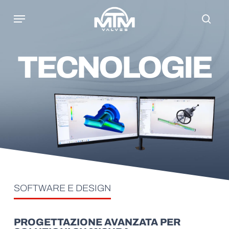
Skip
Menu
to
sear
main
content
TECNOLOGIE
SOFTWARE E DESIGN
PROGETTAZIONE AVANZATA PER